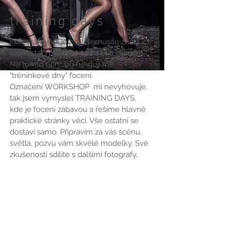
training days
Fotografování je hra. Nemusíte znát
teorii, stačí mít chuť se bavit a zkoušet.
Na tomto principu fungují mé
"tréninkové dny" focení.
Označení WORKSHOP mi nevyhovuje,
tak jsem vymyslel TRAINING DAYS,
kde je focení zábavou a řešíme hlavně
praktické stránky věci. Vše ostatní se
dostaví samo. Připravím za vás scénu,
světla, pozvu vám skvělé modelky. Své
zkušenosti sdílíte s dalšími fotografy,
kteří toho mají více za sebou. Učíte se
pozorováním druhých a nové poznatky
vnášíte do svých fotografií. Přidejte se k
nám a uvidíte, že to funguje. Aktuality o
nových termínech "TRAINING DAYS"
zde na webu nebo Facebooku: